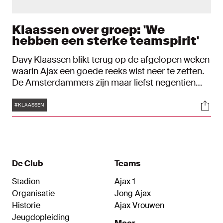
Klaassen over groep: 'We
hebben een sterke teamspirit'
Davy Klaassen blikt terug op de afgelopen weken
waarin Ajax een goede reeks wist neer te zetten.
De Amsterdammers zijn maar liefst negentien
wedstrijden ongeslagen. Verder spreekt Klaassen
Tags
Soci
over de voorselectie van Maarten Stekelenburg
#KLAASSEN
en blikt hij vooruit op de UEFA Europa League-
wedstrijd van donderdag tegen Young Boys, waar
ook oude bekende Miralem Sulejmani speelt.
De Club
Teams
Stadion
Ajax 1
Organisatie
Jong Ajax
Historie
Ajax Vrouwen
Jeugdopleiding