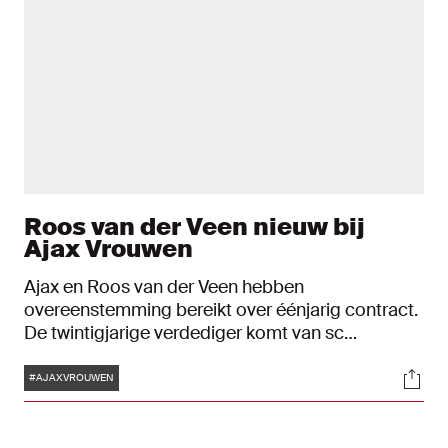
Roos van der Veen nieuw bij
Ajax Vrouwen
Ajax en Roos van der Veen hebben
overeenstemming bereikt over éénjarig contract.
De twintigjarige verdediger komt van sc
Heerenveen.
Tags
Soci
#AJAXVROUWEN