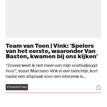
Team van Toen | Vink: 'Spelers
van het eerste, waaronder Van
Basten, kwamen bij ons kijken'
“Zoveel weet ik niet meer van mijn voetbaljeugd
hoor”, stuurt Marciano Vink in een berichtje, kort
nadat een afspraak voor een interview is
gemaakt. Het blijkt bescheidenheid. Nog geen
Tags
Soci
minuut later komen er twee foto’s via WhatsApp
#TEAMVANTOEN
binnen waar de nostalgie vanaf druipt. Jeugdige
Ajax-spelers in een tenue waarop sponsor TDK
groot op de borst prijkt. De eerste namen van zijn