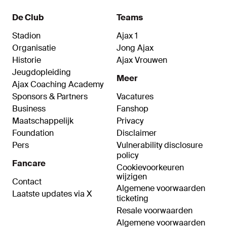
teamgenoten worden direct genoemd. “En toch
gaat het een uitdaging worden om iedereen te
De Club
Teams
herkennen.”
Stadion
Ajax 1
Organisatie
Jong Ajax
Historie
Ajax Vrouwen
Jeugdopleiding
Meer
Ajax Coaching Academy
Sponsors & Partners
Vacatures
Business
Fanshop
Maatschappelijk
Privacy
Foundation
Disclaimer
Pers
Vulnerability disclosure
policy
Fancare
Cookievoorkeuren
wijzigen
Contact
Algemene voorwaarden
Laatste updates via X
ticketing
Resale voorwaarden
Algemene voorwaarden