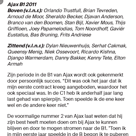
Ajax B1 2011
Boven (v.l.n.r.):
Orlando Trustfull, Brian Tevreden,
Arnoud de Moor, Sheraldo Becker, Djavan Anderson,
Branco van den Boomen, Stan Bijl, Xavier Mous, Thijs
Griffioen, Joey Papamelodias, Tom Noordhoff, Gaviër
Eustatius, Bas Bruning, Frits Andriese
Zittend (v.l.n.r.):
Dylan Nieuwenhuijs, Serhat Cakmak,
Queensy Menig, Niek Ossevoort, Ricardo Kishna,
Django Warmerdam, Danny Bakker, Kenny Tete, Elton
Armah
Zijn periode in de B1 van Ajax wordt ook gekenmerkt
door persoonlijk succes. “Dit was ook het jaar dat ik
mijn eerste contract kreeg aangeboden, waardoor het
ook speciaal was. In de C1 heb ik anderhalf jaar lang
last gehad van spierpijn. Toen speelde ik de ene keer
wel en de andere keer niet.”
De voormalige nummer 2 van Ajax laat weten dat hij
zijn best heeft moeten doen om bij Ajax te kunnen
blijven en door te mogen stromen naar de B1. "Toen ik
in mijn eerste jaar speelde in de B begon ik te puberen