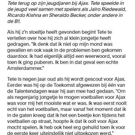
Tete terug op zijn jeugdjaren bij Ajax. Tete speelde in
de jeugd veel samen met spelers als Jaïro Riedewald,
Ricardo Kishna en Sheraldo Becker, onder andere in
de B1.
Als hij z’n stoeltje heeft gevonden begint Tete te
vertellen over hoe hij zich al klein jongetje heeft
gedragen. "Ik denk dat ik niet op mijn mond was
gevallen en ook vaak in de problemen ben gekomen
daardoor. Ik had eigenlijk altijd een weerwoord, vooral
toen ik ging puberen. Ik ben in dat geval een echte
Amsterdammer.”
Tete is negen jaar oud als hij wordt gescout voor Ajax.
Eerder was hij op de Toekomst afgewezen bij één van
de Talentendagen waar hij aan mee had gedaan. "Om
als negenjarig jongetje te mogen voetballen voor Ajax
was voor mij het mooiste wat er was. Ik was eerst nooit
echt van het voetballen, maar vanaf het moment dat ik
in de gaten kreeg dat ik het een beetje kon tijdens het
voetballen op straat, hoopte ik dat ik ooit voor Ajax
mocht spelen. Ik heb ook heel erg gehuild toen ik voor
de eerste keer uiteindelijk niet uitgekozen werd."