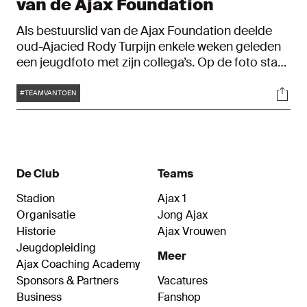
van de Ajax Foundation
Als bestuurslid van de Ajax Foundation deelde
oud-Ajacied Rody Turpijn enkele weken geleden
een jeugdfoto met zijn collega’s. Op de foto staat
de Ajax C1 uit seizoen 1991/1992. Hij wordt op de
Tags
Soci
beeltenis onder andere vergezeld door Danny
#TEAMVANTOEN
Schenkel, de huidige coach van de Ajax Vrouwen
en man van Loïs Schenkel die op haar beurt sinds
kort ambassadrice is geworden van de
Foundation. “Kijk, zolang gaan wij al terug.”
De Club
Teams
Stadion
Ajax 1
Organisatie
Jong Ajax
Historie
Ajax Vrouwen
Jeugdopleiding
Meer
Ajax Coaching Academy
Sponsors & Partners
Vacatures
Business
Fanshop