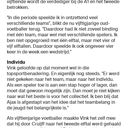
vijftiende wordt de verdediger bij de A1 en het tweede
betrokken.
"In die periode speelde ik in ontzettend veel
verschillende teams", blikt de nu vijftigjarige oud-
voetballer terug. "Daardoor had ik niet zoveel binding
met één team, maar wel met verschillende spelers. Ik
ben niet opgegroeid met één elftal, maar met vier of
vijf elftallen. Daardoor speelde ik ook ongeveer vier
keer in de week een wedstrijd."
Individu
Vink geloofde op dat moment wel in die
topsportbenadering. En eigenlijk nog steeds. "Er werd
niet gekeken naar het team, maar naar het individu.
Als een speler toe is aan een stap hoger of lager, dan
moet dat gewoon mogelijk zijn. Dan moet je niet kijken
naar wat het beste is voor het collectief. Ik ben blij dat
Ajax is afgestapt van het idee dat het teambelang in
de jeugd het belangrijkste is."
Als vijftienjarige voetballer maakte Vink het zelf mee
dat hij door Cruijff naar het tweede elftal werd gehaald