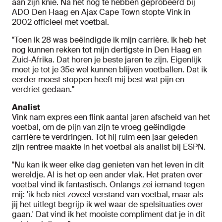
aan zijn knie. Na het nog te hebben geprobeerd bij
ADO Den Haag en Ajax Cape Town stopte Vink in
2002 officieel met voetbal.
"Toen ik 28 was beëindigde ik mijn carrière. Ik heb het
nog kunnen rekken tot mijn dertigste in Den Haag en
Zuid-Afrika. Dat horen je beste jaren te zijn. Eigenlijk
moet je tot je 35e wel kunnen blijven voetballen. Dat ik
eerder moest stoppen heeft mij best wat pijn en
verdriet gedaan."
Analist
Vink nam expres een flink aantal jaren afscheid van het
voetbal, om de pijn van zijn te vroeg geëindigde
carrière te verdringen. Tot hij ruim een jaar geleden
zijn rentree maakte in het voetbal als analist bij ESPN.
"Nu kan ik weer elke dag genieten van het leven in dit
wereldje. Al is het op een ander vlak. Het praten over
voetbal vind ik fantastisch. Onlangs zei iemand tegen
mij: 'ik heb niet zoveel verstand van voetbal, maar als
jij het uitlegt begrijp ik wel waar de spelsituaties over
gaan.' Dat vind ik het mooiste compliment dat je in dit