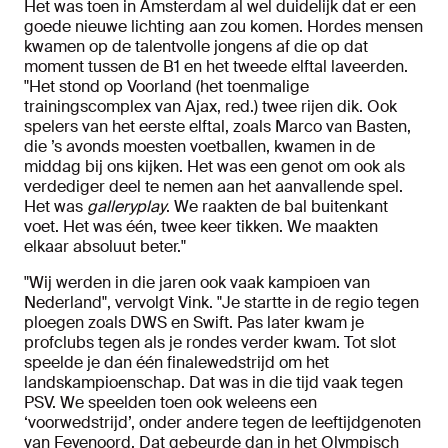
Het was toen in Amsterdam al wel duidelijk dat er een
goede nieuwe lichting aan zou komen. Hordes mensen
kwamen op de talentvolle jongens af die op dat
moment tussen de B1 en het tweede elftal laveerden.
"Het stond op Voorland (het toenmalige
trainingscomplex van Ajax, red.) twee rijen dik. Ook
spelers van het eerste elftal, zoals Marco van Basten,
die ’s avonds moesten voetballen, kwamen in de
middag bij ons kijken. Het was een genot om ook als
verdediger deel te nemen aan het aanvallende spel.
Het was
galleryplay
. We raakten de bal buitenkant
voet. Het was één, twee keer tikken. We maakten
elkaar absoluut beter."
"Wij werden in die jaren ook vaak kampioen van
Nederland", vervolgt Vink. "Je startte in de regio tegen
ploegen zoals DWS en Swift. Pas later kwam je
profclubs tegen als je rondes verder kwam. Tot slot
speelde je dan één finalewedstrijd om het
landskampioenschap. Dat was in die tijd vaak tegen
PSV. We speelden toen ook weleens een
‘voorwedstrijd’, onder andere tegen de leeftijdgenoten
van Feyenoord. Dat gebeurde dan in het Olympisch