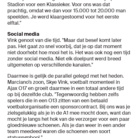
Stadion voor een Klassieker. Voor ons was dat
prachtig, omdat we dan voor 15.000 tot 20.000 man
speelden. Je werd klaargestoomd voor het eerste
elftal."
Social media
Vink genoot van die tijd. "Maar dat besef komt later
pas. Het gaat zo snel voorbij, dat je op dat moment
niet doorhebt hoe mooi het is. Het was ook nog een tijd
zonder social media. Niet elk doelpunt werd breed
uitgemeten op verschillende kanalen."
Daarmee is gelijk de parallel gelegd met het heden.
Marciano’s zoon, Skye Vink, voetbalt momenteel in
Ajax O17 en groeit daarmee in een totaal andere tijd
op bij dezelfde club. "Tegenwoordig hebben zelfs
spelers die in een O13 zitten van een betaald
voetbalorganisatie een sponsorcontract. Bij ons was je
zielsgelukkig als je in de A1 mee mocht doen, want dan
mocht je langs het hok van de verzorger voor een paar
gloednieuwe schoenen. Als je dan weer in een ander
team meedeed waren die schoenen een soort
statussymbool."