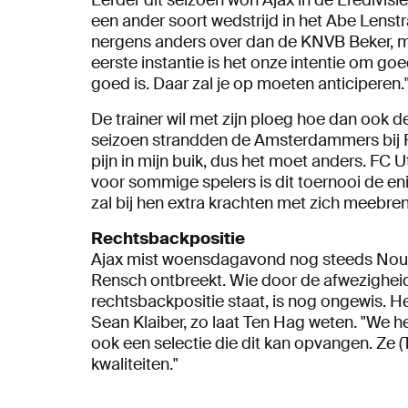
Eerder dit seizoen won Ajax in de Eredivis
een ander soort wedstrijd in het Abe Lenst
nergens anders over dan de KNVB Beker, maa
eerste instantie is het onze intentie om goe
goed is. Daar zal je op moeten anticiperen.
De trainer wil met zijn ploeg hoe dan ook d
seizoen strandden de Amsterdammers bij FC
pijn in mijn buik, dus het moet anders. FC
voor sommige spelers is dit toernooi de eni
zal bij hen extra krachten met zich meebr
Rechtsbackpositie
Ajax mist woensdagavond nog steeds Nouss
Rensch ontbreekt. Wie door de afwezighei
rechtsbackpositie staat, is nog ongewis. He
Sean Klaiber, zo laat Ten Hag weten. "We 
ook een selectie die dit kan opvangen. Ze 
kwaliteiten."