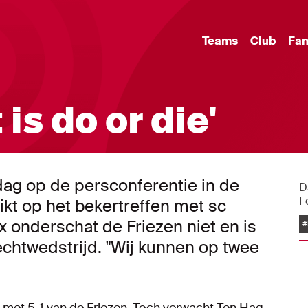
Teams
Club
Fa
is do or die'
ag op de persconferentie in de
D
F
ikt op het bekertreffen met sc
x onderschat de Friezen niet en is
#
chtwedstrijd. "Wij kunnen op twee