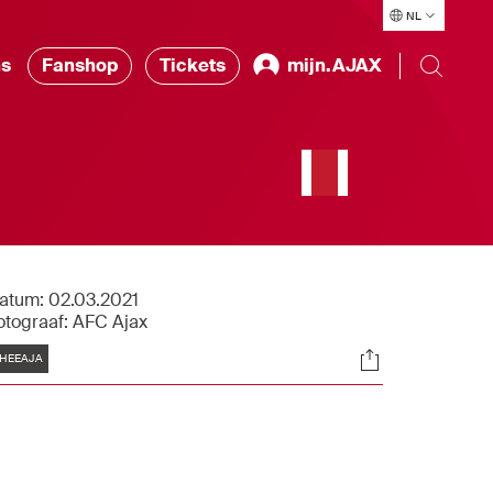
NL
ns
Fanshop
Tickets
mijn.AJAX
atum:
02.03.2021
otograaf:
AFC Ajax
Tags
Socials
HEEAJA