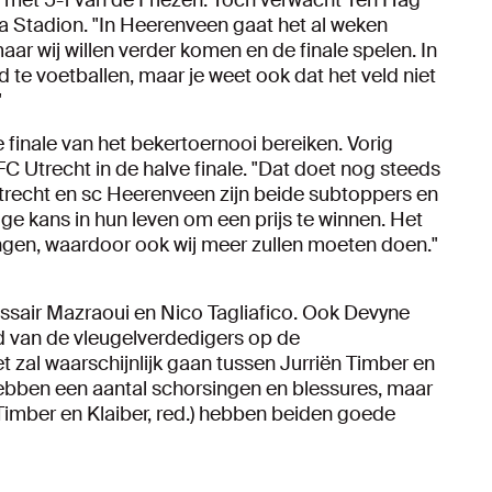
ie met 5-1 van de Friezen. Toch verwacht Ten Hag
ra Stadion. "In Heerenveen gaat het al weken
r wij willen verder komen en de finale spelen. In
d te voetballen, maar je weet ook dat het veld niet
"
e finale van het bekertoernooi bereiken. Vorig
 Utrecht in de halve finale. "Dat doet nog steeds
 Utrecht en sc Heerenveen zijn beide subtoppers en
ge kans in hun leven om een prijs te winnen. Het
engen, waardoor ook wij meer zullen moeten doen."
air Mazraoui en Nico Tagliafico. Ook Devyne
d van de vleugelverdedigers op de
t zal waarschijnlijk gaan tussen Jurriën Timber en
hebben een aantal schorsingen en blessures, maar
(Timber en Klaiber, red.) hebben beiden goede