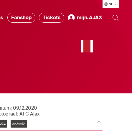
NL
ns
Fanshop
Tickets
mijn.AJAX
atum:
09.12.2020
otograaf:
AFC Ajax
Tags
Socials
UCL
#AJAATA