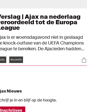
Verslag | Ajax na nederlaag
veroordeeld tot de Europa
League
jax is er woensdagavond niet in geslaagd
e knock-outfase van de UEFA Champions
eague te bereiken. De Ajacieden hadden
en zege op concurrent Atalanta nodig,
Tags
s
Socials
aar gingen met 0-1 onderuit. Ajax is
UCL
#AJAATA
aardoor achter Liverpool en Atalanta als
erde in poule D geëindigd en moet zich
pmaken voor een vervolg in de UEFA
uropa League.
jax Nieuws
chrijf je in en blijf op de hoogte.
Inschrijven