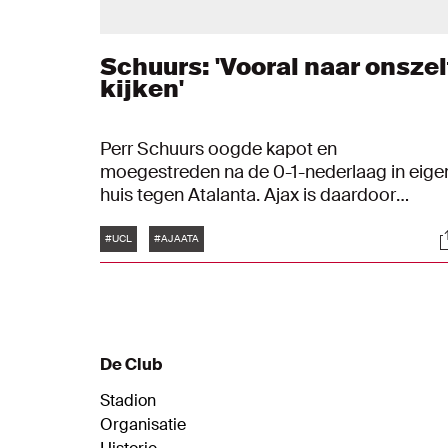
Schuurs: 'Vooral naar onszel
kijken'
Perr Schuurs oogde kapot en
moegestreden na de 0-1-nederlaag in eige
huis tegen Atalanta. Ajax is daardoor
uitgeschakeld in de UEFA Champions
Tags
S
League. De Europa League rest na de
#UCL
#AJAATA
winterstop. "De teleurstelling overheerst."
De Club
Stadion
Organisatie