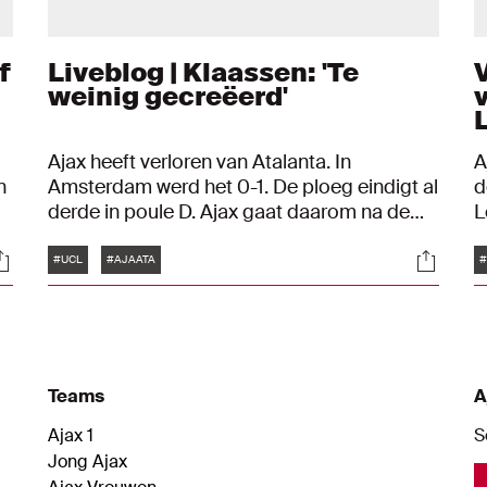
f
Liveblog | Klaassen: 'Te
weinig gecreëerd'
Ajax heeft verloren van Atalanta. In
A
n
Amsterdam werd het 0-1. De ploeg eindigt al
d
derde in poule D. Ajax gaat daarom na de
L
winterstop verder in de Europa League. In
e
Tags
ocials
Social
dit liveblog kan je op je gemakt teruglezen.
m
#UCL
#AJAATA
#
d
d
o
E
Teams
A
Ajax 1
S
Jong Ajax