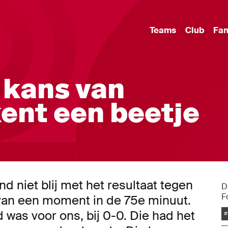
Teams
Club
Fa
e kans van
ent een beetje
d niet blij met het resultaat tegen
D
F
l van een moment in de 75e minuut.
 was voor ons, bij 0-0. Die had het
#