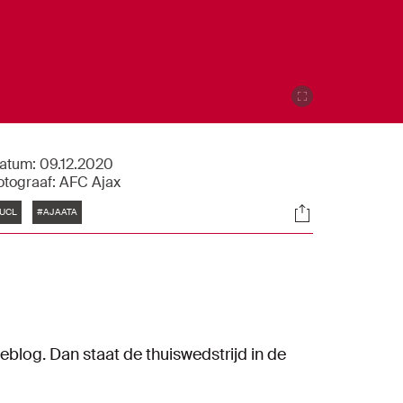
atum:
09.12.2020
otograaf:
AFC Ajax
Tags
Socials
UCL
#AJAATA
eblog. Dan staat de thuiswedstrijd in de