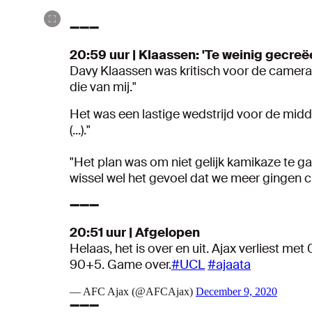
➖➖➖
20:59 uur | Klaassen: 'Te weinig gecreë
Davy Klaassen was kritisch voor de camera
die van mij."
Het was een lastige wedstrijd voor de mid
(...)."
"Het plan was om niet gelijk kamikaze te gaa
wissel wel het gevoel dat we meer gingen c
➖➖➖
20:51 uur | Afgelopen
Helaas, het is over en uit. Ajax verliest me
90+5. Game over.
#UCL
#ajaata
— AFC Ajax (@AFCAjax)
December 9, 2020
➖➖➖