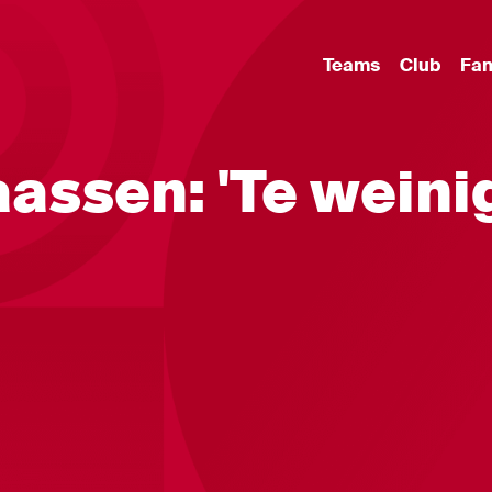
Teams
Club
Fa
aassen: 'Te weini