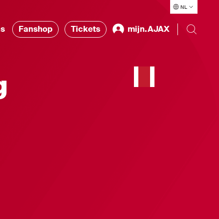
NL
ns
Fanshop
Tickets
mijn.AJAX
g