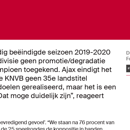
jdig beëindigde seizoen 2019-2020
D
F
redivisie geen promotie/degradatie
mpioen toegekend. Ajax eindigt het
#
e KNVB geen 35e landstitel
doelen gerealiseerd, maar het is een
at moge duidelijk zijn”, reageert
bevredigend gevoel’. “We staan na 76 procent van
de 25 speelrondes de koppositie in handen