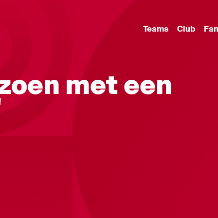
Teams
Club
Fa
izoen met een
'