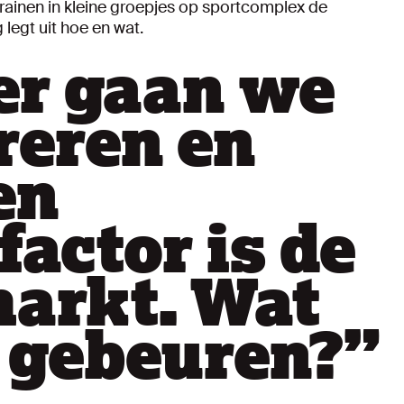
ainen in kleine groepjes op sportcomplex de
legt uit hoe en wat.
er gaan we
eren en
en
factor is de
markt. Wat
 gebeuren?
”