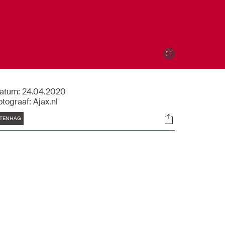
atum:
24.04.2020
otograaf:
Ajax.nl
Tags
Socials
TENHAG