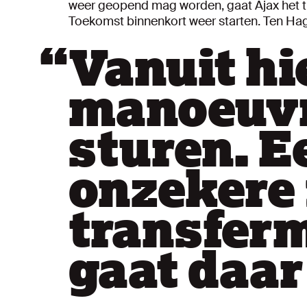
weer geopend mag worden, gaat Ajax het tr
Toekomst binnenkort weer starten. Ten Hag 
“
Vanuit hi
manoeuvr
sturen. E
onzekere 
transfer
gaat daar