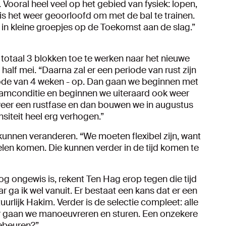
. Vooral heel veel op het gebied van fysiek: lopen,
is het weer geoorloofd om met de bal te trainen.
n kleine groepjes op de Toekomst aan de slag.”
 totaal 3 blokken toe te werken naar het nieuwe
half mei. “Daarna zal er een periode van rust zijn
iode van 4 weken - op. Dan gaan we beginnen met
eamconditie en beginnen we uiteraard ook weer
 weer een rustfase en dan bouwen we in augustus
nsiteit heel erg verhogen.”
kunnen veranderen. “We moeten flexibel zijn, want
en komen. Die kunnen verder in de tijd komen te
g ongewis is, rekent Ten Hag erop tegen die tijd
r ga ik wel vanuit. Er bestaat een kans dat er een
uurlijk Hakim. Verder is de selectie compleet: alle
hier gaan we manoeuvreren en sturen. Een onzekere
gebeuren?”