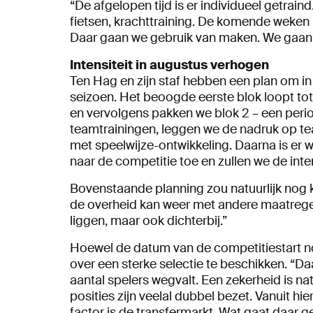
“De afgelopen tijd is er individueel getraind
fietsen, krachttraining. De komende weken 
Daar gaan we gebruik van maken. We gaan i
Intensiteit in augustus verhogen
Ten Hag en zijn staf hebben een plan om in
seizoen. Het beoogde eerste blok loopt tot 
en vervolgens pakken we blok 2 – een per
teamtrainingen, leggen we de nadruk op t
met speelwijze-ontwikkeling. Daarna is er
naar de competitie toe en zullen we de inte
Bovenstaande planning zou natuurlijk nog 
de overheid kan weer met andere maatregel
liggen, maar ook dichterbij.”
Hoewel de datum van de competitiestart no
over een sterke selectie te beschikken. “Daa
aantal spelers wegvalt. Een zekerheid is nat
posities zijn veelal dubbel bezet. Vanuit 
factor is de transfermarkt. Wat gaat daar 