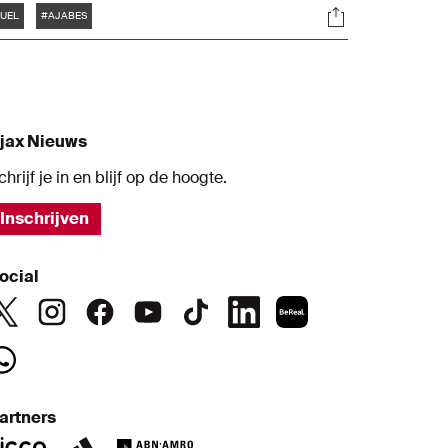
Tags
s
Socials
rainer en aanvoerder van Ajax tijdens de
UEL
#AJABES
ersconferentie in aanloop naar het duel
et de Turken in de UEFA Europa League.
We zijn niet bang voor Beşiktaş, maar
ebben wel respect voor de ploeg. Als je
ang bent, kan je namelijk blokkeren", stelde
jax Nieuws
arioli
chrijf je in en blijf op de hoogte.
Inschrijven
ocial
artners