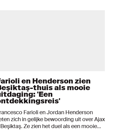
Farioli en Henderson zien
Beşiktaş-thuis als mooie
uitdaging: 'Een
ontdekkingsreis'
rancesco Farioli en Jordan Henderson
ieten zich in gelijke bewoording uit over Ajax
 Beşiktaş. Ze zien het duel als een mooie
itdaging voor het team. Dat vertelden de