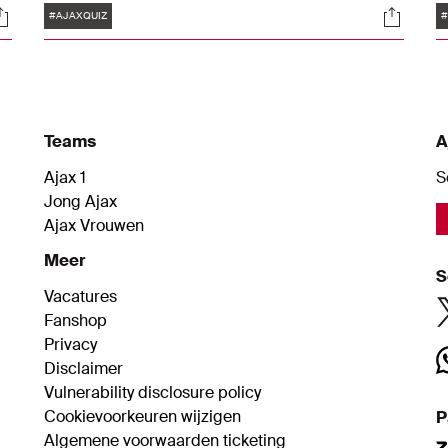
Tags
ocials
Social
toernooi waarin Ajax meerdere keren
t
#AJAXQUIZ
#
succesvol was. Je maakt tevens kans op
p
een thuisshirt.
m
"
h
b
Teams
A
F
Ajax 1
S
Jong Ajax
Ajax Vrouwen
Meer
S
Vacatures
Fanshop
Privacy
Disclaimer
Vulnerability disclosure policy
Cookievoorkeuren wijzigen
P
Algemene voorwaarden ticketing