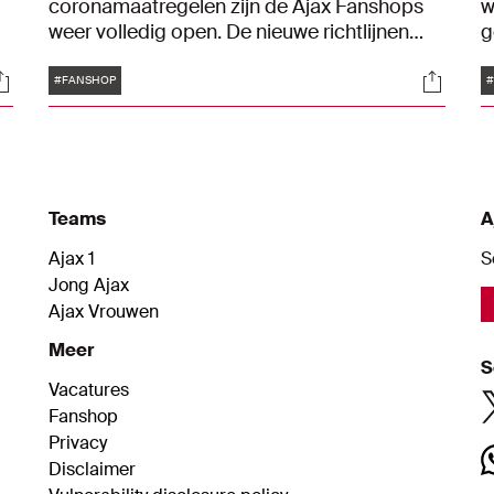
coronamaatregelen zijn de Ajax Fanshops
w
weer volledig open. De nieuwe richtlijnen
g
gaan in vanaf zaterdag 15 januari. Je vindt
t
Tags
ocials
Social
de Ajax Fanshops in de Johan Cruijff ArenA,
b
#FANSHOP
#
Kalverstraat en Batavia Stad.
Teams
A
Ajax 1
S
Jong Ajax
Ajax Vrouwen
Meer
S
Vacatures
Fanshop
Privacy
Disclaimer