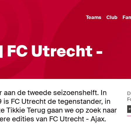
Teams
Club
Fa
| FC Utrecht -
r aan de tweede seizoenshelft. In
D
F
is FC Utrecht de tegenstander, in
e Tikkie Terug gaan we op zoek naar
#
e edities van FC Utrecht - Ajax.