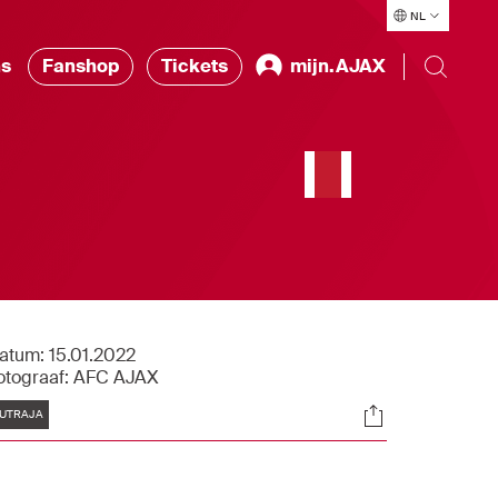
NL
ns
Fanshop
Tickets
mijn.AJAX
atum:
15.01.2022
otograaf:
AFC AJAX
Tags
Socials
UTRAJA