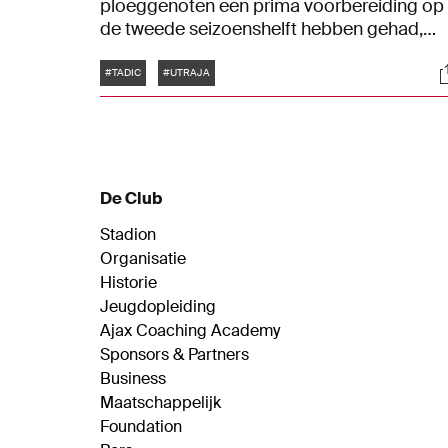
ploeggenoten een prima voorbereiding op
de tweede seizoenshelft hebben gehad,
ondanks het verkorte trainingskamp in
Tags
S
Portugal. De Ajacieden zijn klaar voor het
#TADIC
#UTRAJA
duel met FC Utrecht.
De Club
Stadion
Organisatie
Historie
Jeugdopleiding
Ajax Coaching Academy
Sponsors & Partners
Business
Maatschappelijk
Foundation