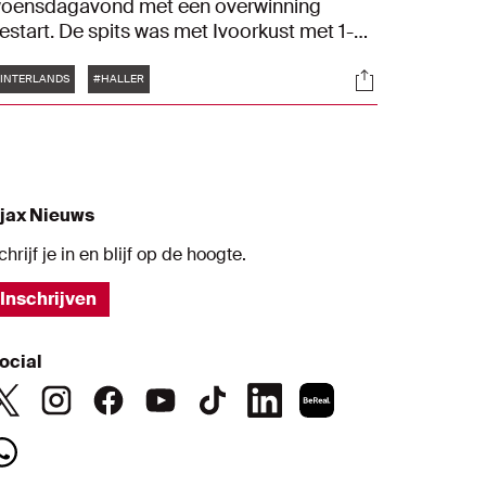
oensdagavond met een overwinning
estart. De spits was met Ivoorkust met 1-0
e sterk voor Equatorial Guinea. Haller deed
Tags
s
Socials
ij de Ivorianen 82 minuten mee.
INTERLANDS
#HALLER
jax Nieuws
chrijf je in en blijf op de hoogte.
Inschrijven
ocial