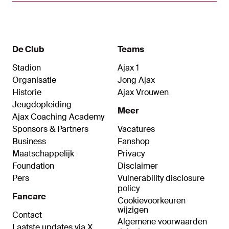
ten Hag zaterdag voor het laatst.
De Club
Teams
Stadion
Ajax 1
Organisatie
Jong Ajax
Historie
Ajax Vrouwen
Jeugdopleiding
Meer
Ajax Coaching Academy
Sponsors & Partners
Vacatures
Business
Fanshop
Maatschappelijk
Privacy
Foundation
Disclaimer
Pers
Vulnerability disclosure
policy
Fancare
Cookievoorkeuren
wijzigen
Contact
Algemene voorwaarden
Laatste updates via X