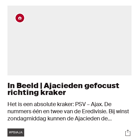
In Beeld | Ajacieden gefocust
richting kraker
Het is een absolute kraker: PSV – Ajax. De
nummers één en twee van de Eredivisie. Bij winst
zondagmiddag kunnen de Ajacieden de
koppositie weer overnemen. In aanloop naar die
Tags
Soci
aanval op de troon trainde de selectie van Erik
#PSVAJA