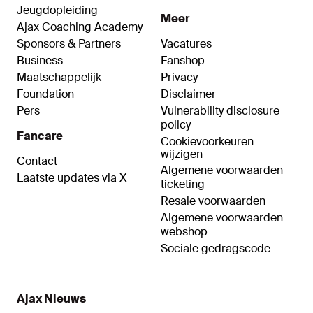
Jeugdopleiding
Meer
Ajax Coaching Academy
Sponsors & Partners
Vacatures
Business
Fanshop
Maatschappelijk
Privacy
Foundation
Disclaimer
Pers
Vulnerability disclosure
policy
Fancare
Cookievoorkeuren
wijzigen
Contact
Algemene voorwaarden
Laatste updates via X
ticketing
Resale voorwaarden
Algemene voorwaarden
webshop
Sociale gedragscode
Ajax Nieuws