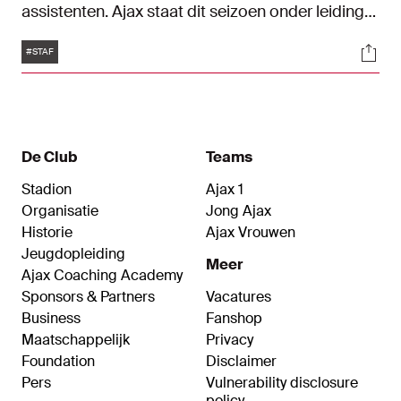
assistenten. Ajax staat dit seizoen onder leiding
van Francesco Farioli, die daarbij ondersteuning
Tags
Soci
en de volledige toewijding heeft van de
#STAF
Spanjaard Felipe Sanchez Mateos, de
Nederlander Dave Vos en landgenoot Daniele
Cavalletto. Maar waar staan deze assistent-
coaches precies voor en hoe ervaren ze het
werken in Amsterdam en onder Farioli? Tijd voor
De Club
Teams
een uitgebreide kennismaking.
Stadion
Ajax 1
Organisatie
Jong Ajax
Historie
Ajax Vrouwen
Jeugdopleiding
Meer
Ajax Coaching Academy
Sponsors & Partners
Vacatures
Business
Fanshop
Maatschappelijk
Privacy
Foundation
Disclaimer
Pers
Vulnerability disclosure
policy