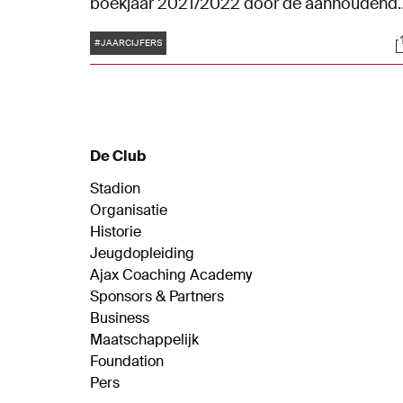
boekjaar 2021/2022 door de aanhoudend
coronacrisis.
Tags
S
#JAARCIJFERS
De Club
Stadion
Organisatie
Historie
Jeugdopleiding
Ajax Coaching Academy
Sponsors & Partners
Business
Maatschappelijk
Foundation
Pers