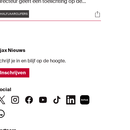
irecteur geeft een toelichting op de
alfjaarlijkse financiële verslaglegging per 31
Tags
s
Socials
ecember 2020.
HALFJAARCIJFERS
jax Nieuws
chrijf je in en blijf op de hoogte.
Inschrijven
ocial