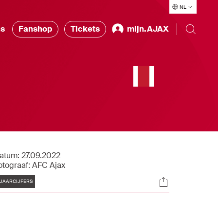
NL
ns
Fanshop
Tickets
mijn.AJAX
atum:
27.09.2022
otograaf:
AFC Ajax
Tags
Socials
JAARCIJFERS