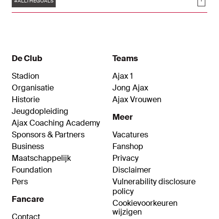
Soci
Tadic op bezoek bij FC Twente.
#ALLTHEGOALS
De Club
Teams
Stadion
Ajax 1
Organisatie
Jong Ajax
Historie
Ajax Vrouwen
Jeugdopleiding
Meer
Ajax Coaching Academy
Sponsors & Partners
Vacatures
Business
Fanshop
Maatschappelijk
Privacy
Foundation
Disclaimer
Pers
Vulnerability disclosure
policy
Fancare
Cookievoorkeuren
wijzigen
Contact