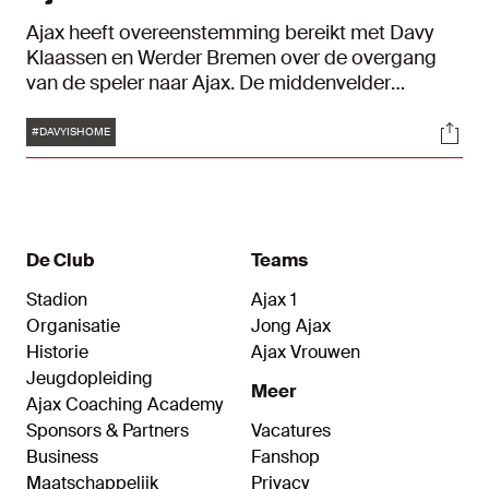
Ajax heeft overeenstemming bereikt met Davy
Klaassen en Werder Bremen over de overgang
van de speler naar Ajax. De middenvelder
tekende in Amsterdam een contract dat per
Tags
Soci
direct ingaat en een looptijd heeft tot en met 30
#DAVYISHOME
juni 2024. Ajax betaalt een transfersom van elf
miljoen euro aan Werder Bremen, dit bedrag kan
middels variabelen oplopen tot maximaal 14
miljoen euro.
De Club
Teams
Stadion
Ajax 1
Organisatie
Jong Ajax
Historie
Ajax Vrouwen
Jeugdopleiding
Meer
Ajax Coaching Academy
Sponsors & Partners
Vacatures
Business
Fanshop
Maatschappelijk
Privacy