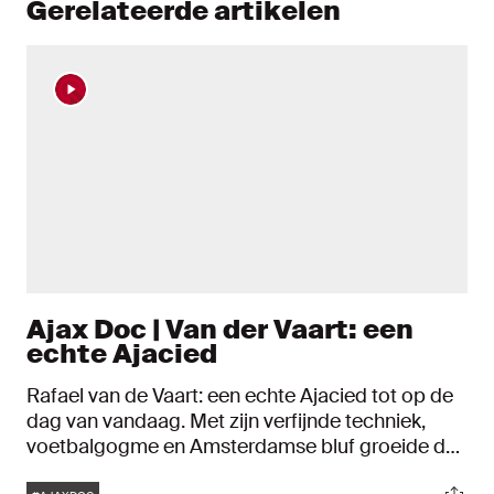
Gerelateerde artikelen
Ajax Doc | Van der Vaart: een
echte Ajacied
Rafael van de Vaart: een echte Ajacied tot op de
dag van vandaag. Met zijn verfijnde techniek,
voetbalgogme en Amsterdamse bluf groeide de
middenvelder uit tot een van de beste van
Tags