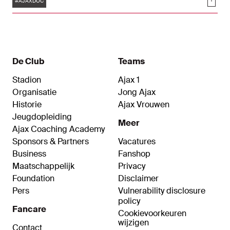
Soci
Nederland. In dit uitgebreide portret gaan we met
#AJAXDOC
hem terug naar het woonwagenkamp waar hij
werd geboren en spreken we familie, vrienden en
oud-jeugdtrainers.
De Club
Teams
Stadion
Ajax 1
Organisatie
Jong Ajax
Historie
Ajax Vrouwen
Jeugdopleiding
Meer
Ajax Coaching Academy
Sponsors & Partners
Vacatures
Business
Fanshop
Maatschappelijk
Privacy
Foundation
Disclaimer
Pers
Vulnerability disclosure
policy
Fancare
Cookievoorkeuren
wijzigen
Contact