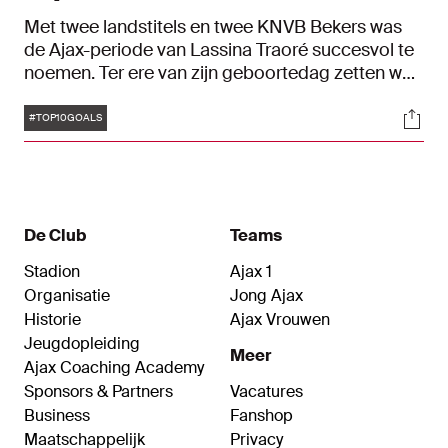
Met twee landstitels en twee KNVB Bekers was
de Ajax-periode van Lassina Traoré succesvol te
noemen. Ter ere van zijn geboortedag zetten we
tien heerlijke treffers van de goaltjesdief uit
Tags
Soci
Burkina Faso op een rij.
#TOP10GOALS
De Club
Teams
Stadion
Ajax 1
Organisatie
Jong Ajax
Historie
Ajax Vrouwen
Jeugdopleiding
Meer
Ajax Coaching Academy
Sponsors & Partners
Vacatures
Business
Fanshop
Maatschappelijk
Privacy