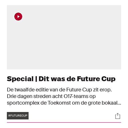
Special | Dit was de Future Cup
De twaalfde editie van de Future Cup zit erop.
Drie dagen streden acht O17-teams op
sportcomplex de Toekomst om de grote bokaal.
Ajax rekende in de finale af met FK Partizan en
Tags
Soci
werd de winnaar. Bekijk het toernooi terug in dit
#FUTURECUP
overzicht.