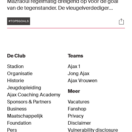
Mazraoui regelmatig dreigend op voor de goal
van de tegenstander. De vleugelverdediger
beproefde regelmatig zijn geluk: en met succes.
Tags
Soci
Wie herinnert zich niet de goals tegen onder
#TOP5GOALS
andere PSV, Bayern München en Benfica?
Vanwege zijn 28e verjaardag hebben we vijf
mooie goals van Mazraoui op een rij gezet.
Gefeliciteerd, Noussair.
De Club
Teams
Stadion
Ajax 1
Organisatie
Jong Ajax
Historie
Ajax Vrouwen
Jeugdopleiding
Meer
Ajax Coaching Academy
Sponsors & Partners
Vacatures
Business
Fanshop
Maatschappelijk
Privacy
Foundation
Disclaimer
Pers
Vulnerability disclosure