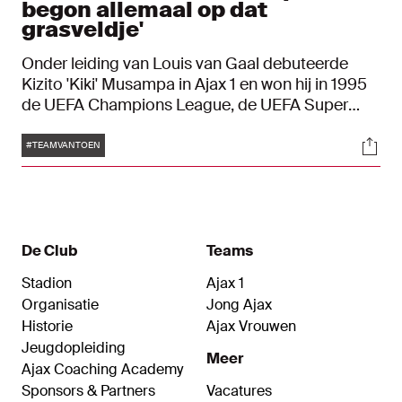
begon allemaal op dat
grasveldje'
Onder leiding van Louis van Gaal debuteerde
Kizito 'Kiki' Musampa in Ajax 1 en won hij in 1995
de UEFA Champions League, de UEFA Super
Cup en de Wereldbeker. Daarnaast maakte
Tags
Soci
Musampa op 21 augustus 1996 het eerste
#TEAMVANTOEN
doelpunt voor Ajax in de toenmalige Amsterdam
ArenA. "Toen ik bij Ajax kwam, is mijn droom om
profvoetballer te worden pas echt gaan leven."
De Club
Teams
Stadion
Ajax 1
Organisatie
Jong Ajax
Historie
Ajax Vrouwen
Jeugdopleiding
Meer
Ajax Coaching Academy
Sponsors & Partners
Vacatures