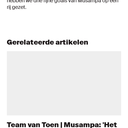
hebben we drie fijne goals van Musampa op een
rij gezet.
Gerelateerde artikelen
Team van Toen | Musampa: 'Het