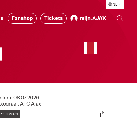
NL
ns
Fanshop
Tickets
mijn.AJAX
|
atum:
08.07.2026
otograaf:
AFC Ajax
Tags
Socials
PRESEASON