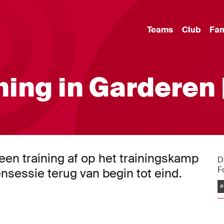
Teams
Club
Fa
ing in Garderen 
en training af op het trainingskamp
D
F
ensessie terug van begin tot eind.
#