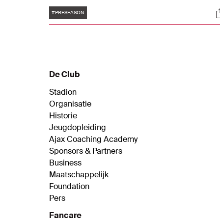
Het trainingskamp vindt plaats in het
Tags
S
Gelderse Garderen.
#PRESEASON
De Club
Stadion
Organisatie
Historie
Jeugdopleiding
Ajax Coaching Academy
Sponsors & Partners
Business
Maatschappelijk
Foundation
Pers
Fancare