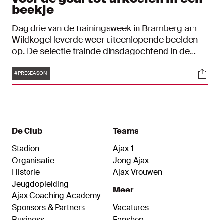
beekje
Dag drie van de trainingsweek in Bramberg am
Wildkogel leverde weer uiteenlopende beelden
op. De selectie trainde dinsdagochtend in de
volle zomerzon. Daarin toonden verschillende
Tags
Soci
spelers zich scherp voor de goal tijdens een
#PRESEASON
sessie van elf tegen elf. In de middag hingen de
Ajacieden in de gewichten om tot slot af te
koelen in een naastgelegen beekje.
De Club
Teams
Stadion
Ajax 1
Organisatie
Jong Ajax
Historie
Ajax Vrouwen
Jeugdopleiding
Meer
Ajax Coaching Academy
Sponsors & Partners
Vacatures
Business
Fanshop