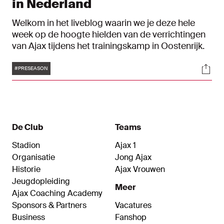
in Nederland
Welkom in het liveblog waarin we je deze hele
week op de hoogte hielden van de verrichtingen
van Ajax tijdens het trainingskamp in Oostenrijk.
Tags
Soci
#PRESEASON
De Club
Teams
Stadion
Ajax 1
Organisatie
Jong Ajax
Historie
Ajax Vrouwen
Jeugdopleiding
Meer
Ajax Coaching Academy
Sponsors & Partners
Vacatures
Business
Fanshop