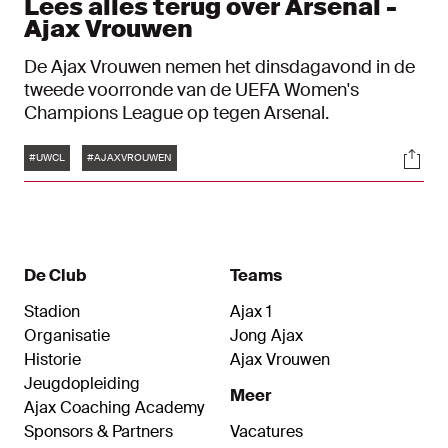
Lees alles terug over Arsenal -
Ajax Vrouwen
De Ajax Vrouwen nemen het dinsdagavond in de
tweede voorronde van de UEFA Women's
Champions League op tegen Arsenal.
Tags
Soci
#UWCL
#AJAXVROUWEN
De Club
Teams
Stadion
Ajax 1
Organisatie
Jong Ajax
Historie
Ajax Vrouwen
Jeugdopleiding
Meer
Ajax Coaching Academy
Sponsors & Partners
Vacatures