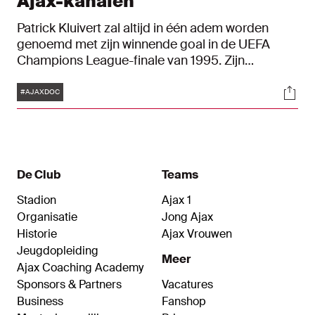
Ajax-kanalen
Patrick Kluivert zal altijd in één adem worden
genoemd met zijn winnende goal in de UEFA
Champions League-finale van 1995. Zijn
puntertje in Wenen tegen AC Milan, dit weekend
Tags
Soci
precies dertig jaar geleden, bracht Ajax voor de
#AJAXDOC
vierde keer op het hoogste Europese schavot. De
Amsterdamse zegetocht kun je vanaf zaterdag
op een unieke manier herbeleven. Om 17:00 uur
gaat de 'DOC: Ajax 1995 | Wij Waren Erbij'
exclusief op de Ajax-kanalen in première.
De Club
Teams
Bijzonder is dat vrijwel alle beelden in deze
Stadion
Ajax 1
documentaire nieuw zijn.
Organisatie
Jong Ajax
Historie
Ajax Vrouwen
Jeugdopleiding
Meer
Ajax Coaching Academy
Sponsors & Partners
Vacatures
Business
Fanshop