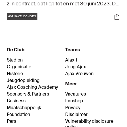
zijn contract, dat liep tot en met 30 juni 2023. De
nieuwe verbintenis van de achttienjarige
Tags
Soci
aanvaller, die vanaf nu onder de naam
#VANAXELDONGEN
Amourricho zal spelen, loopt tot en met 30 juni
2027. Hij sluit na de zomerstop aan bij de selectie
van Ajax 1.
De Club
Teams
Stadion
Ajax 1
Organisatie
Jong Ajax
Historie
Ajax Vrouwen
Jeugdopleiding
Meer
Ajax Coaching Academy
Sponsors & Partners
Vacatures
Business
Fanshop
Maatschappelijk
Privacy
Foundation
Disclaimer
Pers
Vulnerability disclosure
policy