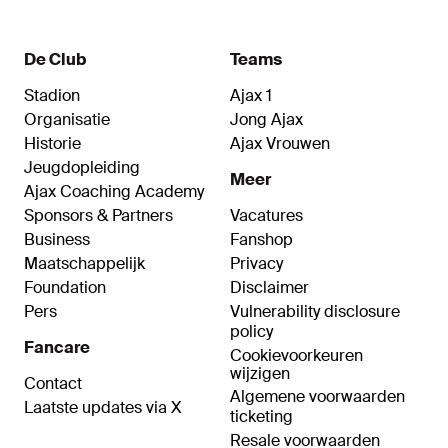
gemaakt. Koppies omhoog, bij vlagen was het
prima wat we hebben laten zien.”
De Club
Teams
Stadion
Ajax 1
Organisatie
Jong Ajax
Historie
Ajax Vrouwen
Jeugdopleiding
Meer
Ajax Coaching Academy
Sponsors & Partners
Vacatures
Business
Fanshop
Maatschappelijk
Privacy
Foundation
Disclaimer
Pers
Vulnerability disclosure
policy
Fancare
Cookievoorkeuren
wijzigen
Contact
Algemene voorwaarden
Laatste updates via X
ticketing
Resale voorwaarden