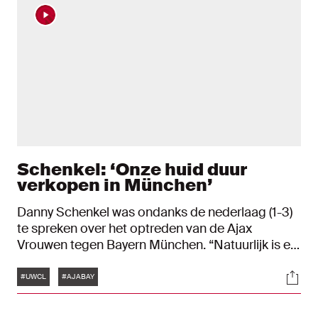
Schenkel: ‘Onze huid duur
verkopen in München’
Danny Schenkel was ondanks de nederlaag (1-3)
te spreken over het optreden van de Ajax
Vrouwen tegen Bayern München. “Natuurlijk is er
teleurstelling omdat we hebben verloren. In sport
Tags
Soci
mag je geen genoegen nemen met een
#UWCL
#AJABAY
nederlaag. Aan de andere kant is er ook trots
omdat we het Bayern heel moeilijk hebben