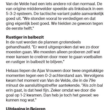
Van de Velde had een iets andere rol dan normaal. De
van origine middenvelder speelde als linksback in een
5-3-2-systeem. De tactische variant pakte aanvankelijk
goed uit. "We stonden vooral te verdedigen en dat
ging eigenlijk best goed. We hielden ze gewoon tegen
de eerste helft.”
Rustiger in balbezit
In de rust werden de plannen grotendeels
gehandhaafd. "Er werd uitgesproken dat we zo door
moesten gaan. We moesten alleen proberen zelf wat
meer kansen te creëren door meer te gaan voetballen
en rustiger in balbezit te blijven.”
Helaas liepen de Ajax Vrouwen door twee ongelukkige
momenten tegen een 0-2-achterstand aan. Vervolgens
kwam het moment van Van de Velde, die in de 79e
minuut de aansluitingstreffer aantekende. "Als zo’n bal
erin gaat, is dat heel fijn. Zeker omdat we door die
goal op 1-2 kwamen. Dan heb je toch het gevoel: we
kunnen nog wat.”
Uitdaging in Beieren