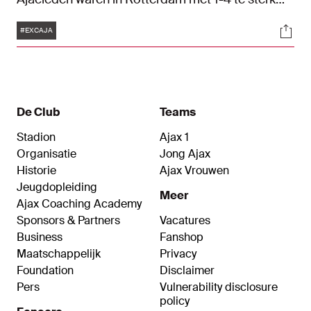
voor Excelsior. Bij Ajax nam John Heitinga de
Tags
Soci
honneurs waar na het vertrek van Alfred
#EXCAJA
Schreuder. Hij zag Dusan Tadic (strafschop), Davy
Klaassen, Mohammed Kudus en Devyne Rensch
de Amsterdamse goals maken.
De Club
Teams
Stadion
Ajax 1
Organisatie
Jong Ajax
Historie
Ajax Vrouwen
Jeugdopleiding
Meer
Ajax Coaching Academy
Sponsors & Partners
Vacatures
Business
Fanshop
Maatschappelijk
Privacy
Foundation
Disclaimer
Pers
Vulnerability disclosure
policy