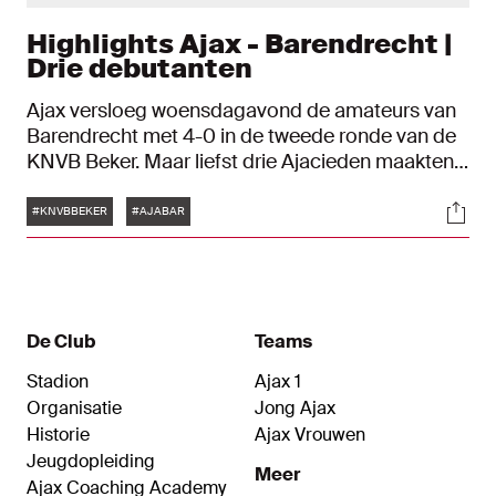
Highlights Ajax - Barendrecht |
Drie debutanten
Ajax versloeg woensdagavond de amateurs van
Barendrecht met 4-0 in de tweede ronde van de
KNVB Beker. Maar liefst drie Ajacieden maakten
hun officiële debuut in Ajax 1.
Tags
Soci
#KNVBBEKER
#AJABAR
De Club
Teams
Stadion
Ajax 1
Organisatie
Jong Ajax
Historie
Ajax Vrouwen
Jeugdopleiding
Meer
Ajax Coaching Academy