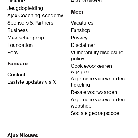
Historie
Ajax Vrouwen
Jeugdopleiding
Meer
Ajax Coaching Academy
Sponsors & Partners
Vacatures
Business
Fanshop
Maatschappelijk
Privacy
Foundation
Disclaimer
Pers
Vulnerability disclosure
policy
Fancare
Cookievoorkeuren
wijzigen
Contact
Algemene voorwaarden
Laatste updates via X
ticketing
Resale voorwaarden
Algemene voorwaarden
webshop
Sociale gedragscode
Ajax Nieuws