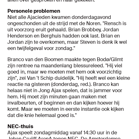
Personele problemen
Niet alle Ajacieden kwamen donderdagavond
ongeschonden uit de strijd met de Noren. "Rensch is
uit voorzorg eruit gehaald. Brian Brobbey, Jordan
Henderson en Berghuis hadden ook last. Brian en
Jordan zijn te overkomen, maar Steven is denk ik wel
een twijfelgeval voor zondag."
Branco van den Boomen maakte tegen Bodø/Glimt
zijn rentree na maandenlang blessureleed. "Hij viel
goed in, maar we moeten met hem ook voorzichtig
zijn", zei Van 't Schip duidelijk. "Hij heeft wel een kleine
reactie na gisteren (donderdag, red.). Branco kan
helaas niet in Jong Ajax spelen, dat is jammer voor
hem. Hij moet zijn minuten gaan maken met
invalbeurten, of beginnen en dan kijken hoever hij
komt. Maar we moeten in eerste instantie ook kijken
dat die knie helemaal goed is."
NEC-thuis
Ajax speelt zondagmiddag vanaf 14:30 uur in de
Johan Cruijff ArenA tegen NEC. De Amsterdamse