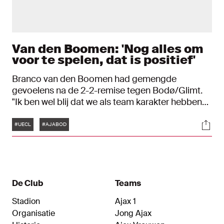
Van den Boomen: 'Nog alles om
voor te spelen, dat is positief'
Branco van den Boomen had gemengde
gevoelens na de 2-2-remise tegen Bodø/Glimt.
"Ik ben wel blij dat we als team karakter hebben
getoond en terug in de wedstrijd zijn gekomen. Er
Tags
Soci
is nu nog alles om voor te spelen volgende week,
#UECL
#AJABOD
dat is positief." Ook debutant Julian Rijkhoff
reageert.
De Club
Teams
Stadion
Ajax 1
Organisatie
Jong Ajax