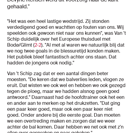
gehaald."
"Het was een heel lastige wedstrijd. Zij stonden
verdedigend goed en wachtten op fouten van ons. Wij
speelden ook gewoon niet naar ons kunnen", was Van 't
Schip duidelijk over het Europese thuisduel met
Bodø/Glimt (
2-2
). "Al met al waren we natuurlijk blij dat
we nog twee goals in de blessuretijd konden maken.
Het publiek bleef fantastisch achter ons staan. Dat
hadden de jongens ook nodig."
Van 't Schip zag dat er een aantal dingen beter
moesten. "De keren dat we balverlies leden, vlogen ze
eruit. Dat wisten we ook wel en hebben we ook gezegd
tegen de ploeg, maar we hadden alsnog geen goed
antwoord." Daarnaast had de hoofdtrainer ook het een
en ander aan te merken op het drukzetten. "Dat ging
een paar keer goed, maar ook een paar keer niet
goed. Onder andere bij die eerste goal. Dan moeten
we een overtreding maken en zorgen dat we weer
achter de bal komen. Daar hebben we net ook met z'n
allen over gesproken en naar gekeken."