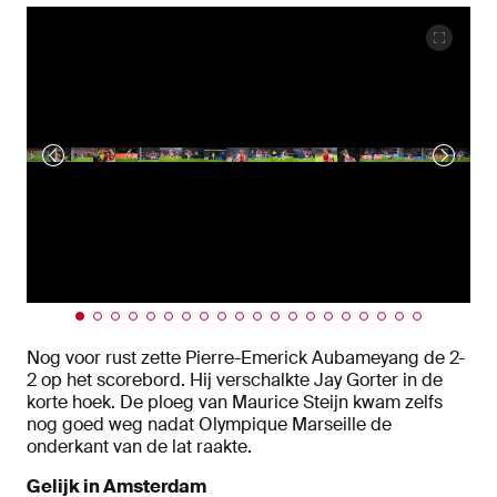
Nog voor rust zette Pierre-Emerick Aubameyang de 2-
2 op het scorebord. Hij verschalkte Jay Gorter in de
korte hoek. De ploeg van Maurice Steijn kwam zelfs
nog goed weg nadat Olympique Marseille de
onderkant van de lat raakte.
Gelijk in Amsterdam