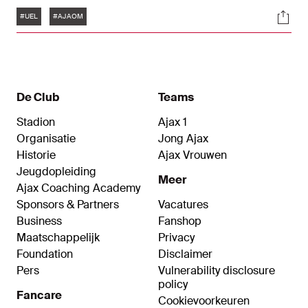
in de UEFA Europa League.
Tags
Soci
#UEL
#AJAOM
De Club
Teams
Stadion
Ajax 1
Organisatie
Jong Ajax
Historie
Ajax Vrouwen
Jeugdopleiding
Meer
Ajax Coaching Academy
Sponsors & Partners
Vacatures
Business
Fanshop
Maatschappelijk
Privacy
Foundation
Disclaimer
Pers
Vulnerability disclosure
policy
Fancare
Cookievoorkeuren