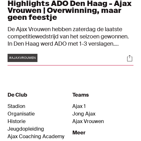
Highlights ADO Den Haag - Ajax
Vrouwen | Overwinning, maar
geen feestje
De Ajax Vrouwen hebben zaterdag de laatste
competitiewedstrijd van het seizoen gewonnen.
In Den Haag werd ADO met 1-3 verslagen.
Omdat koploper FC Twente ook won, eindigen de
Tags
Soci
Ajacieden op de tweede plaats in de Azerion
#AJAXVROUWEN
Vrouwen Eredivisie.
De Club
Teams
Stadion
Ajax 1
Organisatie
Jong Ajax
Historie
Ajax Vrouwen
Jeugdopleiding
Meer
Ajax Coaching Academy