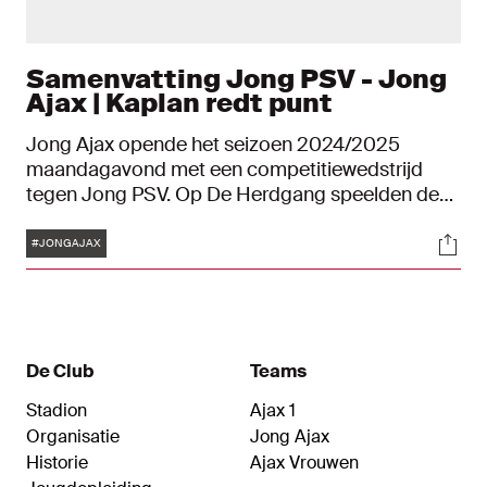
Samenvatting Jong PSV - Jong
Ajax | Kaplan redt punt
Jong Ajax opende het seizoen 2024/2025
maandagavond met een competitiewedstrijd
tegen Jong PSV. Op De Herdgang speelden de
Ajacieden van de nieuwe trainer Frank
Tags
Soci
Peereboom met 2-2-gelijk. De Amsterdamse
#JONGAJAX
beloften kwamen dankzij een eigen doelpunt van
de Eindhovenaren en een late kopgoal van
Ahmetcan Kaplan tot twee keer toe terug van een
achterstand.
De Club
Teams
Stadion
Ajax 1
Organisatie
Jong Ajax
Historie
Ajax Vrouwen