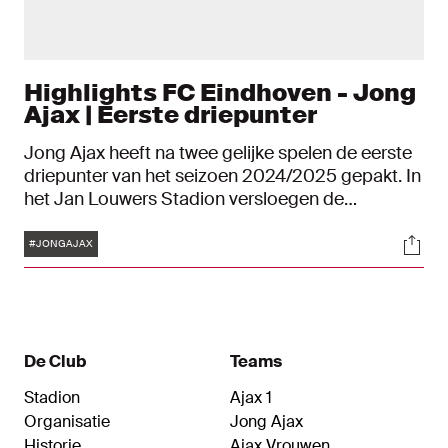
Highlights FC Eindhoven - Jong
Ajax | Eerste driepunter
Jong Ajax heeft na twee gelijke spelen de eerste
driepunter van het seizoen 2024/2025 gepakt. In
het Jan Louwers Stadion versloegen de
Amsterdamse beloften FC Eindhoven zaterdag
Tags
Soci
met 0-3, dankzij treffers van Julian Rijkhoff (2) en
#JONGAJAX
Jan Faberski.
De Club
Teams
Stadion
Ajax 1
Organisatie
Jong Ajax
Historie
Ajax Vrouwen