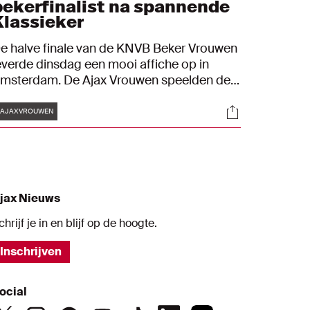
bekerfinalist na spannende
Klassieker
e halve finale van de KNVB Beker Vrouwen
everde dinsdag een mooi affiche op in
msterdam. De Ajax Vrouwen speelden de
lassieker tegen Feyenoord en verzekerden
Tags
s
Socials
ich van een plek in de eindstrijd op
#AJAXVROUWEN
aandag 20 mei. Het werd na 120
pannende minuten 2-1 voor de Ajacieden.
jax Nieuws
chrijf je in en blijf op de hoogte.
Inschrijven
ocial