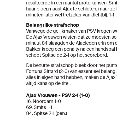
resulteerde in een aantal grote kansen. Sm
haar ploeg naast Ajax te schieten, maar ze
minuten later wel trefzeker van dichtbij: 1-1.
Belangrijke strafschop
Vanwege de gelijkmaker van PSV kregen w
De Ajax Vrouwen wisten dat ze moesten sco
minuut 84 slaagden de Ajacieden erin om d
Bakker kreeg een penalty na een handsbal in
schoot Spitse de 2-1 op het scorebord.
De benutte strafschop bleek door het punt
Fortuna Sittard (2-0) van essentieel belan
alles in eigen hand hebben, maken de Aja
altijd kans op de titel.
Ajax Vrouwen - PSV 2-1 (1-0)
16. Noordam 1-0
69. Smits 1-1
84. Spitse 2-1 (pen.)