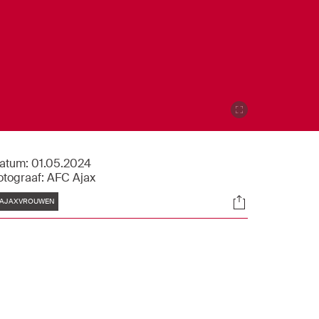
atum:
01.05.2024
otograaf:
AFC Ajax
Tags
Socials
AJAXVROUWEN