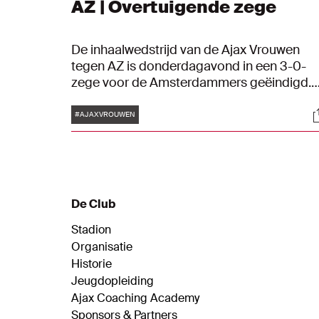
AZ | Overtuigende zege
De inhaalwedstrijd van de Ajax Vrouwen
tegen AZ is donderdagavond in een 3-0-
zege voor de Amsterdammers geëindigd.
Twee knappe doelpunten van Romée
Tags
S
Leuchter en een treffer van Danique Tolho
#AJAXVROUWEN
zorgden ervoor dat de Ajacieden de punte
in Amsterdam hielden.
De Club
Stadion
Organisatie
Historie
Jeugdopleiding
Ajax Coaching Academy
Sponsors & Partners