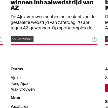
winnen inhaalwedstrijd van
AZ
De Ajax Vrouwen hebben het restant van de
D
gestaakte wedstrijd van zaterdag 20 april
l
tegen AZ gewonnen. Op sportcomplex de
A
Toekomst werd het donderdagavond 3-0
K
Tags
ocials
Social
ek
voor de ploeg van Suzanne Bakker.
z
#AJAXVROUWEN
n
m
s
Teams
A
Ajax 1
S
Jong Ajax
Ajax Vrouwen
Meer
S
Vacatures