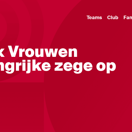
Teams
Club
Fa
ax Vrouwen
grijke zege op