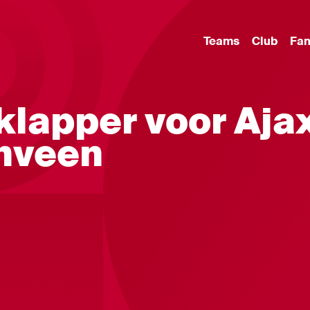
Teams
Club
Fa
fklapper voor Aja
nveen