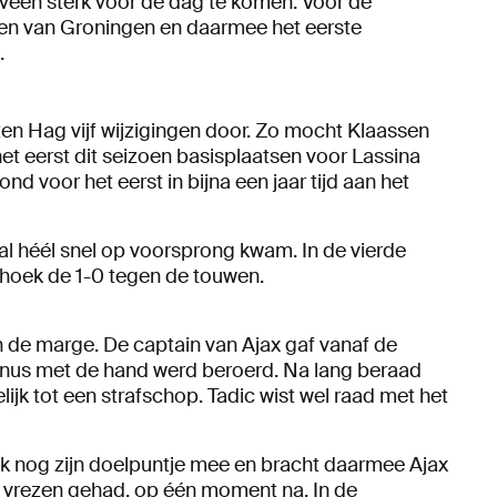
veen sterk voor de dag te komen. Voor de
oren van Groningen en daarmee het eerste
.
ten Hag vijf wijzigingen door. Zo mocht Klaassen
het eerst dit seizoen basisplaatsen voor Lassina
 voor het eerst in bijna een jaar tijd aan het
x al héél snel op voorsprong kwam. In de vierde
 hoek de 1-0 tegen de touwen.
 de marge. De captain van Ajax gaf vanaf de
ranus met de hand werd beroerd. Na lang beraad
lijk tot een strafschop. Tadic wist wel raad met het
ok nog zijn doelpuntje mee en bracht daarmee Ajax
te vrezen gehad, op één moment na. In de