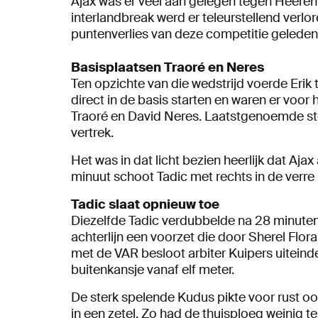
Ajax was er veel aan gelegen tegen Heeren
interlandbreak werd er teleurstellend verl
puntenverlies van deze competitie geleden
Basisplaatsen Traoré en Neres
Ten opzichte van die wedstrijd voerde Erik 
direct in de basis starten en waren er voor 
Traoré en David Neres. Laatstgenoemde stond
vertrek.
Het was in dat licht bezien heerlijk dat Aja
minuut schoot Tadic met rechts in de verre
Tadic slaat opnieuw toe
Diezelfde Tadic verdubbelde na 28 minuten
achterlijn een voorzet die door Sherel Flo
met de VAR besloot arbiter Kuipers uiteinde
buitenkansje vanaf elf meter.
De sterk spelende Kudus pikte voor rust o
in een zetel. Zo had de thuisploeg weinig 