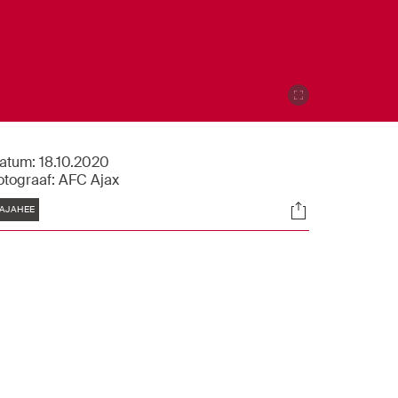
atum:
18.10.2020
otograaf:
AFC Ajax
Tags
Socials
AJAHEE