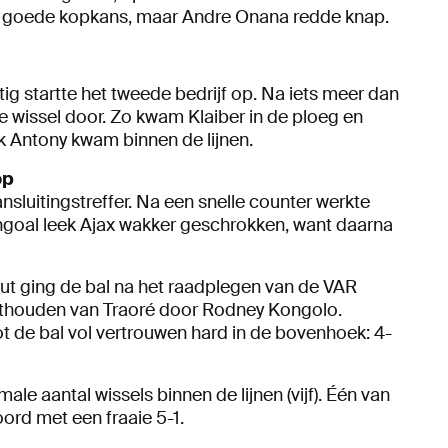
n goede kopkans, maar Andre Onana redde knap.
stig startte het tweede bedrijf op. Na iets meer dan
 wissel door. Zo kwam Klaiber in de ploeg en
k Antony kwam binnen de lijnen.
op
sluitingstreffer. Na een snelle counter werkte
ngoal leek Ajax wakker geschrokken, want daarna
uut ging de bal na het raadplegen van de VAR
asthouden van Traoré door Rodney Kongolo.
t de bal vol vertrouwen hard in de bovenhoek: 4-
le aantal wissels binnen de lijnen (vijf). Één van
oord met een fraaie 5-1.