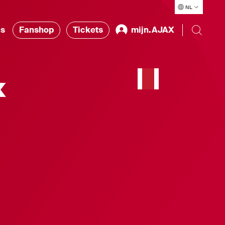
NL
ns
Fanshop
Tickets
mijn.AJAX
x