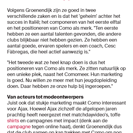
Volgens Groenendijk zijn ze goed in twee
verschillende zaken en is dat het 'geheim' achter het
succes in Italië; het componeren van het eerste elftal
en het positioneren van Como als merk. "Ten eerste
hebben ze een aantal talenten gevonden, die andere
clubs blijkbaar niet hebben gezien. Ze hebben een
aantal goede, ervaren spelers en een coach, Cesc
Fàbregas, die heel actief aanwezig is."
"Het tweede wat ze heel knap doen is dus het
positioneren van Como als merk. Ze zitten natuurlijk op
een unieke plek, naast het Comomeer. Hun marketing
is goed. Nu willen ze meer met hun jeugdopleiding
doen. Daar hebben ze onze hulp bij ingeroepen."
Van acteurs tot modeontwerpers
Juist ook dat stukje marketing maakt Como interessant
voor Ajax. Hoewel Ajax zichzelf de afgelopen jaren
prachtig heeft neergezet met matchdayvideo's, toffe
shirts
en campagnes met impact (denk aan de
campagne
tegen online haat), denkt Groenendijk dus
dat de club samen op kan trekken met Como om nog