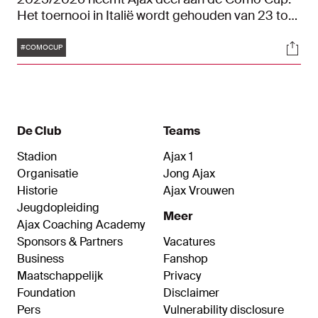
Het toernooi in Italië wordt gehouden van 23 tot
en met 27 juli 2025. Naast Ajax en Como zijn ook
Tags
Soci
Celtic en Al-Ahli van de partij. Meer informatie
#COMOCUP
over het speelschema en de kaartverkoop lees je
in dit artikel. De wedstrijden van Ajax zijn ook
rechtstreeks te zien op Ziggo Sport.
De Club
Teams
Stadion
Ajax 1
Organisatie
Jong Ajax
Historie
Ajax Vrouwen
Jeugdopleiding
Meer
Ajax Coaching Academy
Sponsors & Partners
Vacatures
Business
Fanshop
Maatschappelijk
Privacy
Foundation
Disclaimer
Pers
Vulnerability disclosure