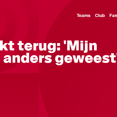
Teams
Club
Fa
kt terug: 'Mijn
s anders geweest