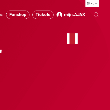
NL
ns
Fanshop
Tickets
mijn.AJAX
'