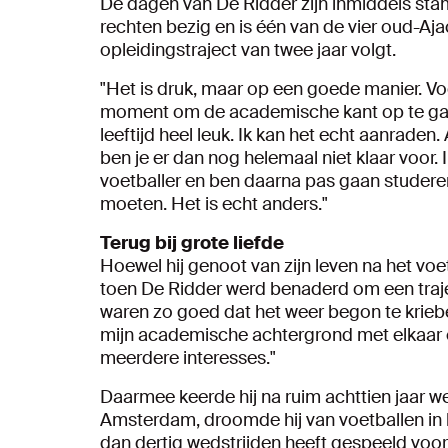
De dagen van De Ridder zijn inmiddels stampv
rechten bezig en is één van de vier oud-Aja
opleidingstraject van twee jaar volgt.
"Het is druk, maar op een goede manier. V
moment om de academische kant op te gaan
leeftijd heel leuk. Ik kan het echt aanraden.
ben je er dan nog helemaal niet klaar voor.
voetballer en ben daarna pas gaan studeren
moeten. Het is echt anders."
Terug bij grote liefde
Hoewel hij genoot van zijn leven na het vo
toen De Ridder werd benaderd om een traje
waren zo goed dat het weer begon te kriebe
mijn academische achtergrond met elkaar 
meerdere interesses."
Daarmee keerde hij na ruim achttien jaar wee
Amsterdam, droomde hij van voetballen in he
dan dertig wedstrijden heeft gespeeld voor 