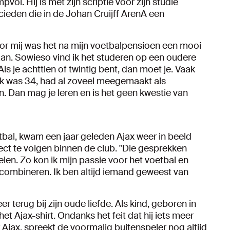
ol. Hij is met zijn scriptie voor zijn studie
cieden die in de Johan Cruijff ArenA een
oor mij was het na mijn voetbalpensioen een mooi
. Sowieso vind ik het studeren op een oudere
 Als je achttien of twintig bent, dan moet je. Vaak
 Ik was 34, had al zoveel meegemaakt als
. Dan mag je leren en is het geen kwestie van
etbal, kwam een jaar geleden Ajax weer in beeld
ct te volgen binnen de club. "Die gesprekken
len. Zo kon ik mijn passie voor het voetbal en
combineren. Ik ben altijd iemand geweest van
r terug bij zijn oude liefde. Als kind, geboren in
t Ajax-shirt. Ondanks het feit dat hij iets meer
Ajax, spreekt de voormalig buitenspeler nog altijd