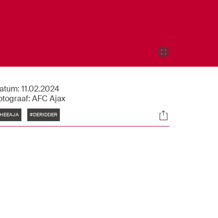
atum:
11.02.2024
otograaf:
AFC Ajax
Tags
Socials
HEEAJA
#DERIDDER