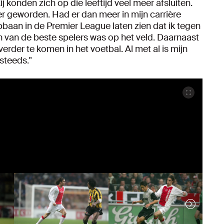
j konden zich op die leeftijd veel meer afsluiten.
er geworden. Had er dan meer in mijn carrière
opbaan in de Premier League laten zien dat ik tegen
van de beste spelers was op het veld. Daarnaast
rder te komen in het voetbal. Al met al is mijn
steeds."