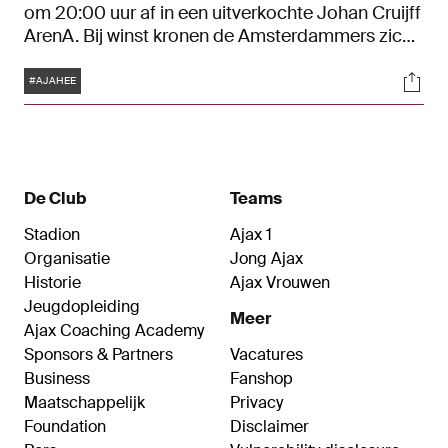
om 20:00 uur af in een uitverkochte Johan Cruijff
ArenA. Bij winst kronen de Amsterdammers zich
voor de 36e keer in de clubhistorie tot kampioen
Tags
Soci
van Nederland. In het verleden speelde Ajax al
#AJAHEE
meerdere kampioenswedstrijden, waarvan een
aantal onvergetelijke. In deze speciale Tikkie
Terug gaan we daarom op zoek naar de meest
bijzondere kampioensduels van Ajax.
De Club
Teams
Stadion
Ajax 1
Organisatie
Jong Ajax
Historie
Ajax Vrouwen
Jeugdopleiding
Meer
Ajax Coaching Academy
Sponsors & Partners
Vacatures
Business
Fanshop
Maatschappelijk
Privacy
Foundation
Disclaimer