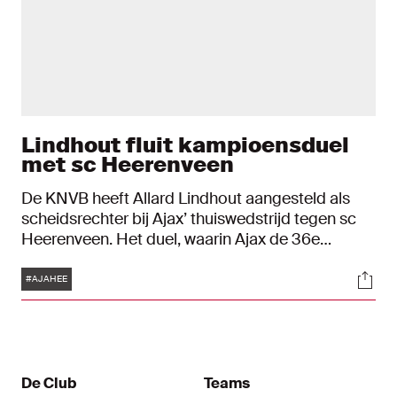
Lindhout fluit kampioensduel
met sc Heerenveen
De KNVB heeft Allard Lindhout aangesteld als
scheidsrechter bij Ajax’ thuiswedstrijd tegen sc
Heerenveen. Het duel, waarin Ajax de 36e
landstitel kan veiligstellen, wordt woensdag vanaf
Tags
Soci
20:00 uur gespeeld in de Johan Cruijff ArenA.
#AJAHEE
De Club
Teams