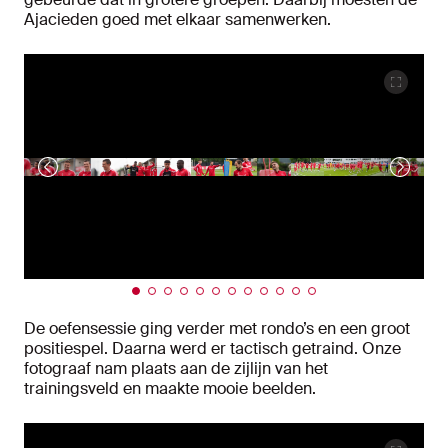
Ajacieden goed met elkaar samenwerken.
De oefensessie ging verder met rondo’s en een groot
positiespel. Daarna werd er tactisch getraind. Onze
fotograaf nam plaats aan de zijlijn van het
trainingsveld en maakte mooie beelden.