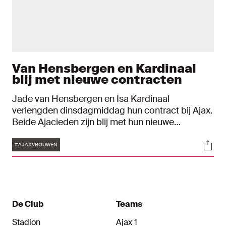
Van Hensbergen en Kardinaal
blij met nieuwe contracten
Jade van Hensbergen en Isa Kardinaal
verlengden dinsdagmiddag hun contract bij Ajax.
Beide Ajacieden zijn blij met hun nieuwe
verbintenis met de Amsterdamse club. We
Tags
Soci
spraken de middenvelder en de verdediger over
#AJAXVROUWEN
het nieuws. "Ik ben heel trots dat ik heb mogen
bijtekenen bij de mooiste club van Nederland."
De Club
Teams
Stadion
Ajax 1