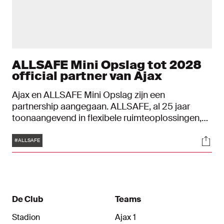
ALLSAFE Mini Opslag tot 2028
official partner van Ajax
Ajax en ALLSAFE Mini Opslag zijn een
partnership aangegaan. ALLSAFE, al 25 jaar
toonaangevend in flexibele ruimteoplossingen,
sluit zich tot en met minimaal seizoen 2027/2028
Tags
Soci
aan als Official Partner van Ajax. ALLSAFE zal
#ALLSAFE
vanaf komend seizoen prominent zichtbaar zijn
bij Ajax en richt zich naast het verhogen van de
naamsbekendheid ook op het verder bekend
maken van hun onderscheidende kwaliteiten en
voordelen bij potentiële particuliere en zakelijke
De Club
Teams
gebruikers die via Ajax bereikt worden.
Stadion
Ajax 1