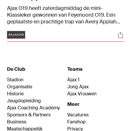
Ajax O19 heeft zaterdagmiddag de mini-
Klassieker gewonnen van Feyenoord O19. Een
geplaatste en prachtige trap van Avery Appiah
betekende de enige treffer van de wedstrijd: 1-0
Tags
Soci
#AJAXO19
De Club
Teams
Stadion
Ajax 1
Organisatie
Jong Ajax
Historie
Ajax Vrouwen
Jeugdopleiding
Meer
Ajax Coaching Academy
Sponsors & Partners
Vacatures
Business
Fanshop
Maatschappelijk
Privacy