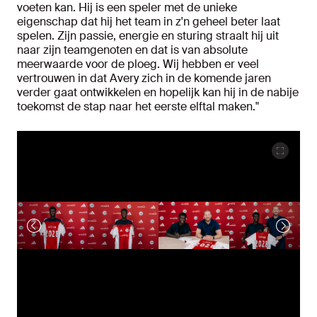
voeten kan. Hij is een speler met de unieke
eigenschap dat hij het team in z'n geheel beter laat
spelen. Zijn passie, energie en sturing straalt hij uit
naar zijn teamgenoten en dat is van absolute
meerwaarde voor de ploeg. Wij hebben er veel
vertrouwen in dat Avery zich in de komende jaren
verder gaat ontwikkelen en hopelijk kan hij in de nabije
toekomst de stap naar het eerste elftal maken."