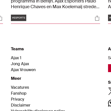
programma in Berlijn. Ajax Esporters Paulo
h
Henrique Chaves en Max Koelemaij streden
A
mee om de hoofdprijs van 250.000 dollar.
w
Tags
ocials
Social
Wij reisden af naar Duitsland en volgden de
W
#ESPORTS
#
en
Ajacieden op de voet.
d
Teams
A
Ajax 1
S
Jong Ajax
Ajax Vrouwen
Meer
S
Vacatures
Fanshop
Privacy
Disclaimer