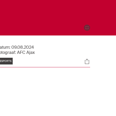
atum:
09.08.2024
otograaf:
AFC Ajax
Tags
Socials
ESPORTS