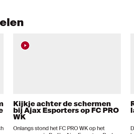
kelen
m
Kijkje achter de schermen
e
bij Ajax Esporters op FC PRO
WK
ch
Onlangs stond het FC PRO WK op het
D