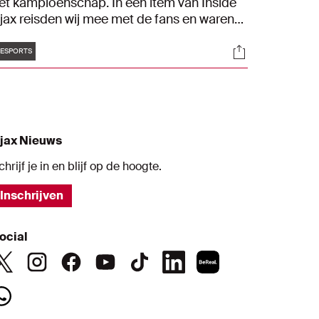
et kampioenschap. In een item van Inside
jax reisden wij mee met de fans en waren
e aanwezig bij de overwinning van Levi de
Tags
s
Socials
eerd en Paulo Henrique Chaves op PSV in
ESPORTS
e bloedstollende finale.
jax Nieuws
chrijf je in en blijf op de hoogte.
Inschrijven
ocial