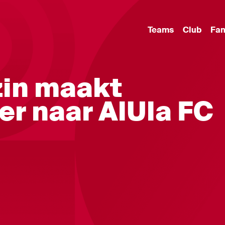
Teams
Club
Fa
zin maakt
er naar AlUla FC