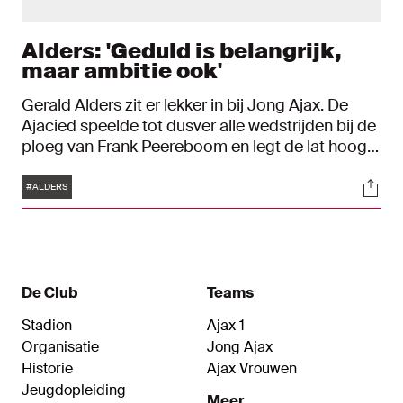
Alders: 'Geduld is belangrijk,
maar ambitie ook'
Gerald Alders zit er lekker in bij Jong Ajax. De
Ajacied speelde tot dusver alle wedstrijden bij de
ploeg van Frank Peereboom en legt de lat hoog
voor zichzelf en zijn teamgenoten. "Het spel is
Tags
Soci
redelijk, maar we moeten effectiever zijn. Er is
#ALDERS
genoeg kwaliteit en talent."
De Club
Teams
Stadion
Ajax 1
Organisatie
Jong Ajax
Historie
Ajax Vrouwen
Jeugdopleiding
Meer