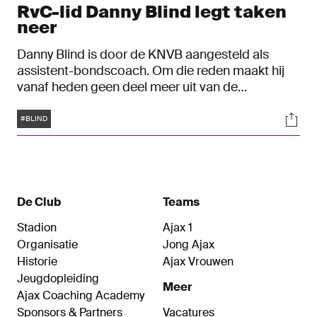
RvC-lid Danny Blind legt taken
neer
Danny Blind is door de KNVB aangesteld als
assistent-bondscoach. Om die reden maakt hij
vanaf heden geen deel meer uit van de
beraadslagingen en besluitvorming van de Raad
Tags
Soci
van Commissarissen (RvC) van Ajax.
#BLIND
De Club
Teams
Stadion
Ajax 1
Organisatie
Jong Ajax
Historie
Ajax Vrouwen
Jeugdopleiding
Meer
Ajax Coaching Academy
Sponsors & Partners
Vacatures