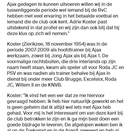
Ajax gedegen te kunnen uitvoeren willen wij in de
tussenliggende periode wel iemand bij de RvC
hebben met veel ervaring in het betaalde voetbal en
iemand die de club ook kent. Adrie Koster past
uitstekend in dat profiel en wij zijn dan ook blij dat hij
deze klus op zich wil nemen."
Koster (Zierikzee, 18 november 1954) was in de
periode 2007-2009 als hoofdtrainer bij Ajax
werkzaam, zowel bij Jong Ajax als bij Ajax 1. De
voormalige rechtsbuiten, die drie interlands op zijn
naam heeft staan, kwam als speler uit voor Roda JC en
PSV en was nadien als trainer behalve bij Ajax in
dienst bij onder meer Club Brugge, Excelsior, Roda
JC, Willem II en de KNVB.
Koster: "Ik vind het een eer dat ze me hiervoor
gevraagd hebben. Ik heb hier natuurlijk gewerkt en het
is geen geheim dat ik altijd wel iets met Ajax heb
gehad. Voor mij is het interessant om van deze kant bij
de club betrokken te zijn en ik ga mijn best doen een
goede bijdrage te leveren. De afgelopen weken ben ik
al op de Toekomst en in de ArenA geweest en heb al