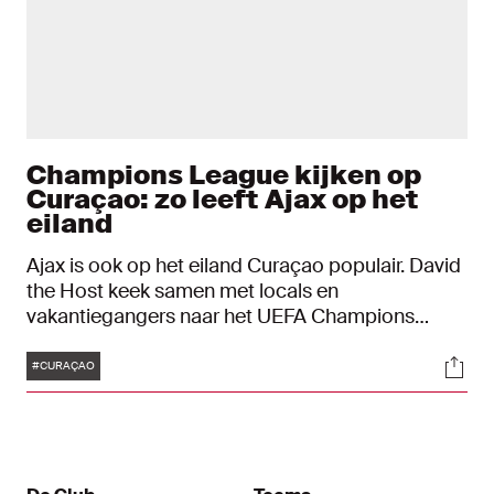
Champions League kijken op
Curaçao: zo leeft Ajax op het
eiland
Ajax is ook op het eiland Curaçao populair. David
the Host keek samen met locals en
vakantiegangers naar het UEFA Champions
League-duel met Besiktas.
Tags
Soci
#CURAÇAO