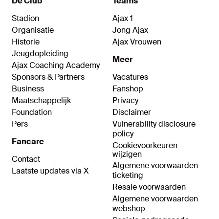
De Club
Teams
Stadion
Ajax 1
Organisatie
Jong Ajax
Historie
Ajax Vrouwen
Jeugdopleiding
Meer
Ajax Coaching Academy
Sponsors & Partners
Vacatures
Business
Fanshop
Maatschappelijk
Privacy
Foundation
Disclaimer
Pers
Vulnerability disclosure
policy
Fancare
Cookievoorkeuren
wijzigen
Contact
Algemene voorwaarden
Laatste updates via X
ticketing
Resale voorwaarden
Algemene voorwaarden
webshop