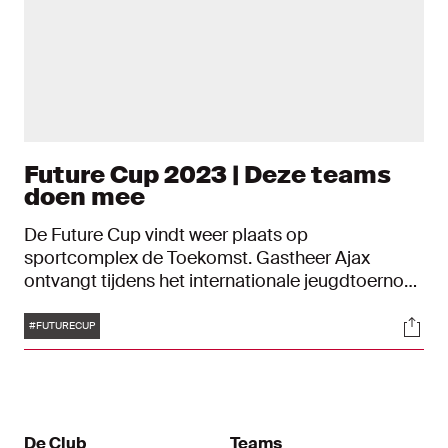
Future Cup 2023 | Deze teams
doen mee
De Future Cup vindt weer plaats op
sportcomplex de Toekomst. Gastheer Ajax
ontvangt tijdens het internationale jeugdtoernooi
voor O17-teams acht topclubs uit de hele wereld.
Tags
Soci
De internationale talenten strijden van zaterdag 8
#FUTURECUP
tot en met maandag 10 april, na drie jaar
afwezigheid, om de felbegeerde bokaal. Wie er
meedoen? Lees het hier.
De Club
Teams