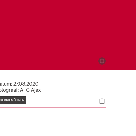
atum:
27.08.2020
otograaf:
AFC Ajax
Tags
Socials
GERRIEMÜHREN