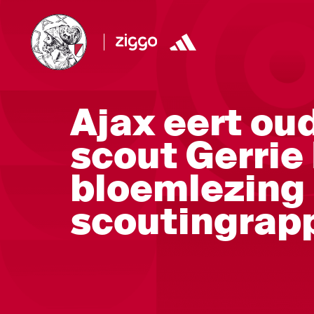
Ajax eert ou
scout Gerri
bloemlezing
scoutingrap