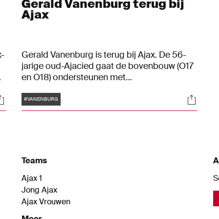
Gerald Vanenburg terug bij
Ajax
x-
Gerald Vanenburg is terug bij Ajax. De 56-
jarige oud-Ajacied gaat de bovenbouw (O17
en O18) ondersteunen met
techniektrainingen.
Tags
ocials
Social
n
#VANENBURG
rs
Teams
A
Ajax 1
S
Jong Ajax
Ajax Vrouwen
Meer