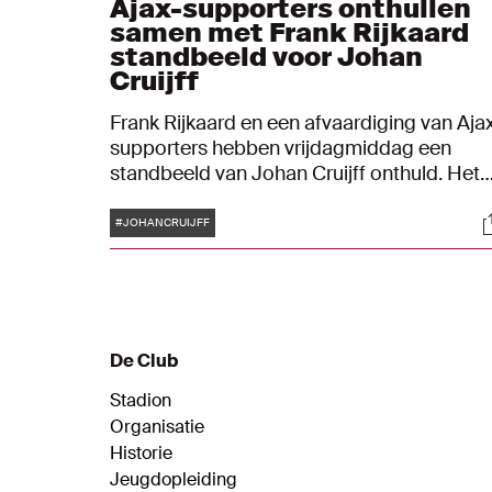
Ajax-supporters onthullen
samen met Frank Rijkaard
standbeeld voor Johan
Cruijff
Frank Rijkaard en een afvaardiging van Aja
supporters hebben vrijdagmiddag een
standbeeld van Johan Cruijff onthuld. Het
levensgrote bronzen beeld staat bij de
Tags
S
hoofdingang van de Johan Cruijff ArenA e
#JOHANCRUIJFF
is ontworpen door kunstenaar Hans Jouta.
Het beeldhouwwerk is tot stand gekomen
door een inzamelingsactie onder supporte
op initiatief van de Ajax Supporters
Delegatie.
De Club
Stadion
Organisatie
Historie
Jeugdopleiding