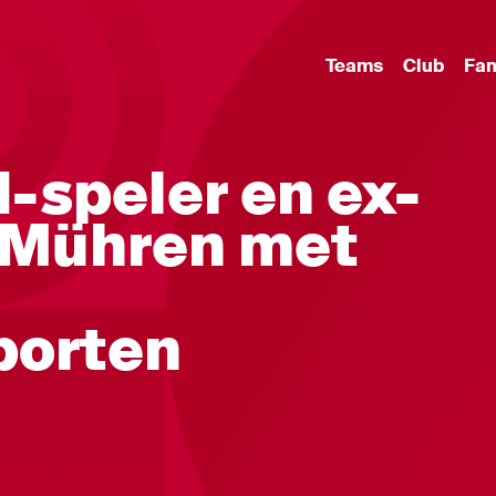
Teams
Club
Fa
d-speler en ex-
e Mühren met
porten